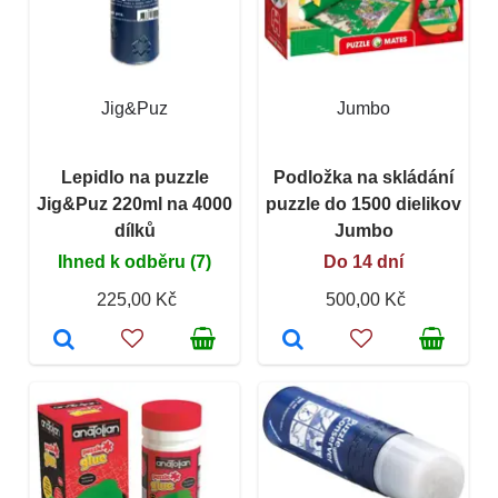
Jig&Puz
Jumbo
Lepidlo na puzzle
Podložka na skládání
Jig&Puz 220ml na 4000
puzzle do 1500 dielikov
dílků
Jumbo
Ihned k odběru (7)
Do 14 dní
225,00 Kč
500,00 Kč