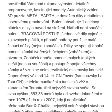
prostředků Vám pod rukama vyrostou detailně
propracované, fascinující modely. Autentický vzhled
3D puzzle METAL EARTH je dosažen díky detailnímu
laserovému gravírování . Balení obsahuje 1 ocelový
plátek s dílky a návod na složení. Nářadí není součástí
balení. PRACOVNÍ POSTUP: Jednotlivé díly vyjměte
z kovových plátků, v případě potřeby použijte malé
štípací nůžky (nejsou součástí). Dílky se spojují k sobě
pomocí zámků tvořených úchytem (zobáčkem) a
otvorem. Zobáček ohněte pomocí malých tenkých
kleští (nejsou součástí) a postupně spojte všechny
zámky až vznikne velmi realistický mistrovský kousek!
Doporučený věk: od 14 let. CN Tower (francouzsky La
Tour CN) je telekomunikační a turistická věž v
kanadském Torontu, třetí nejvyšší stavba světa. Se
svou výškou 553,33 metrů byla od svého dokončení v
roce 1975 až do roku 2007, kdy ji neoficiálně
překonala Burdž Chalífa, nejvyšší volně stojící stavbou
s veřejně přístupnou vyhlídkovou plošinou na světě.