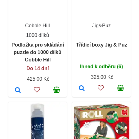
Cobble Hill
Jig&Puz
1000 dílků
Podložka pro skládání
Třídicí boxy Jig & Puz
puzzle do 1000 dílků
Cobble Hill
Ihned k odběru (6)
Do 14 dní
325,00 Kč
425,00 Kč