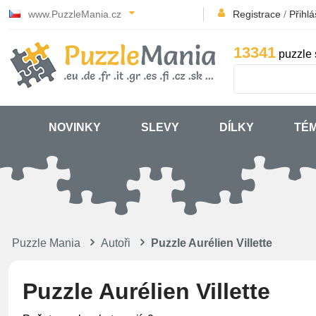
www.PuzzleMania.cz
Registrace
/
Přihlá
13341
puzzle 
NOVINKY
SLEVY
DÍLKY
TÉ
Puzzle Mania
Autoři
Puzzle Aurélien Villette
Puzzle Aurélien Villette