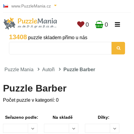
www.PuzzleMania.cz
0
0
13408
puzzle skladem přímo u nás
Puzzle Mania
Autoři
Puzzle Barber
Puzzle Barber
Počet puzzle v kategorií: 0
Seřazeno podle:
Na skladě
Dílky: