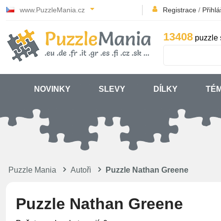
www.PuzzleMania.cz
Registrace
/
Přihlá
13408
puzzle 
NOVINKY
SLEVY
DÍLKY
TÉ
Puzzle Mania
Autoři
Puzzle Nathan Greene
Puzzle Nathan Greene