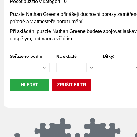
Počet puzzle v kategorií: 0
Puzzle Nathan Greene přinášejí duchovní obrazy zaměřené n
přírodě a v atmosféře porozumění.
Při skládání puzzle Nathan Greene budete spojovat laskavé 
dospělým, rodinám a věřícím.
Seřazeno podle:
Na skladě
Dílky: