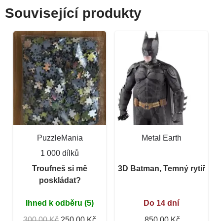
Související produkty
PuzzleMania
Metal Earth
1 000 dílků
Troufneš si mě
3D Batman, Temný rytíř
poskládat?
Ihned k odběru (5)
Do 14 dní
300,00 Kč
250,00 Kč
850,00 Kč