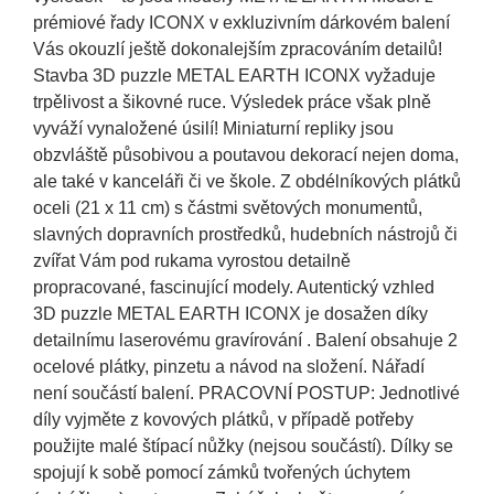
prémiové řady ICONX v exkluzivním dárkovém balení
Vás okouzlí ještě dokonalejším zpracováním detailů!
Stavba 3D puzzle METAL EARTH ICONX vyžaduje
trpělivost a šikovné ruce. Výsledek práce však plně
vyváží vynaložené úsilí! Miniaturní repliky jsou
obzvláště působivou a poutavou dekorací nejen doma,
ale také v kanceláři či ve škole. Z obdélníkových plátků
oceli (21 x 11 cm) s částmi světových monumentů,
slavných dopravních prostředků, hudebních nástrojů či
zvířat Vám pod rukama vyrostou detailně
propracované, fascinující modely. Autentický vzhled
3D puzzle METAL EARTH ICONX je dosažen díky
detailnímu laserovému gravírování . Balení obsahuje 2
ocelové plátky, pinzetu a návod na složení. Nářadí
není součástí balení. PRACOVNÍ POSTUP: Jednotlivé
díly vyjměte z kovových plátků, v případě potřeby
použijte malé štípací nůžky (nejsou součástí). Dílky se
spojují k sobě pomocí zámků tvořených úchytem