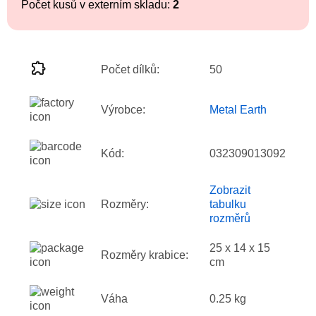
Počet kusů v externím skladu:
2
Počet dílků:
50
Výrobce:
Metal Earth
Kód:
032309013092
Zobrazit
Rozměry:
tabulku
rozměrů
25 x 14 x 15
Rozměry krabice:
cm
Váha
0.25 kg