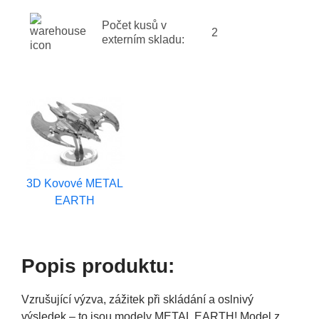
Počet kusů v
2
externím skladu:
3D Kovové METAL
EARTH
Popis produktu:
Vzrušující výzva, zážitek při skládání a oslnivý
výsledek – to jsou modely METAL EARTH! Model z