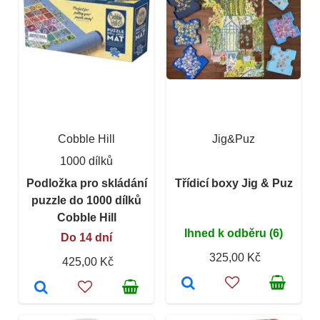
Cobble Hill
Jig&Puz
1000 dílků
Podložka pro skládání
Třídicí boxy Jig & Puz
puzzle do 1000 dílků
Cobble Hill
Ihned k odběru (6)
Do 14 dní
325,00 Kč
425,00 Kč