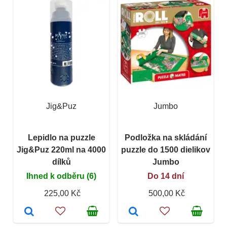
Jig&Puz
Jumbo
Lepidlo na puzzle
Podložka na skládání
Jig&Puz 220ml na 4000
puzzle do 1500 dielikov
dílků
Jumbo
Ihned k odběru (6)
Do 14 dní
225,00 Kč
500,00 Kč