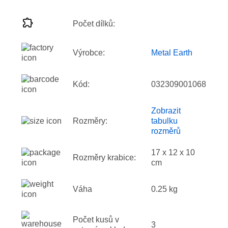
Počet dílků:
Výrobce:
Metal Earth
Kód:
032309001068
Zobrazit
Rozměry:
tabulku
rozměrů
17 x 12 x 10
Rozměry krabice:
cm
Váha
0.25 kg
Počet kusů v
3