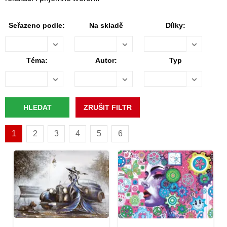
Seřazeno podle:
Na skladě
Dílky:
Téma:
Autor:
Typ
1
2
3
4
5
6