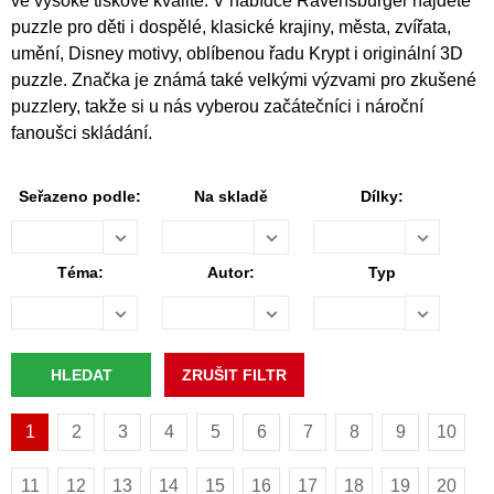
ve vysoké tiskové kvalitě. V nabídce Ravensburger najdete
puzzle pro děti i dospělé, klasické krajiny, města, zvířata,
umění, Disney motivy, oblíbenou řadu Krypt i originální 3D
puzzle. Značka je známá také velkými výzvami pro zkušené
puzzlery, takže si u nás vyberou začátečníci i nároční
fanoušci skládání.
Seřazeno podle:
Na skladě
Dílky:
Téma:
Autor:
Typ
1
2
3
4
5
6
7
8
9
10
11
12
13
14
15
16
17
18
19
20