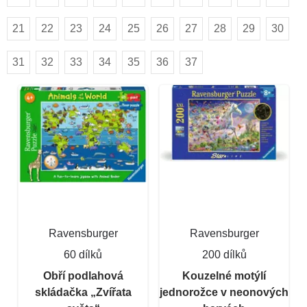
21
22
23
24
25
26
27
28
29
30
31
32
33
34
35
36
37
Ravensburger
Ravensburger
60 dílků
200 dílků
Obří podlahová
Kouzelné motýlí
skládačka „Zvířata
jednorožce v neonových