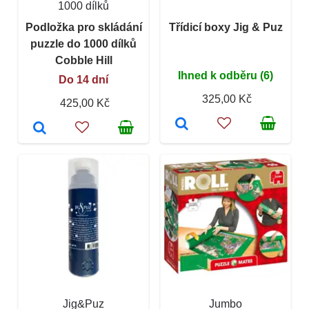
1000 dílků
Podložka pro skládání
Třídicí boxy Jig & Puz
puzzle do 1000 dílků
Cobble Hill
Ihned k odběru (6)
Do 14 dní
325,00 Kč
425,00 Kč
Jig&Puz
Jumbo