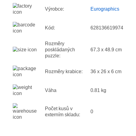
Výrobce:
Eurographics
Kód:
628136619974
Rozměry
poskládaných
67.3 x 48.9 cm
puzzle:
Rozměry krabice:
36 x 26 x 6 cm
Váha
0.81 kg
Počet kusů v
0
externím skladu: