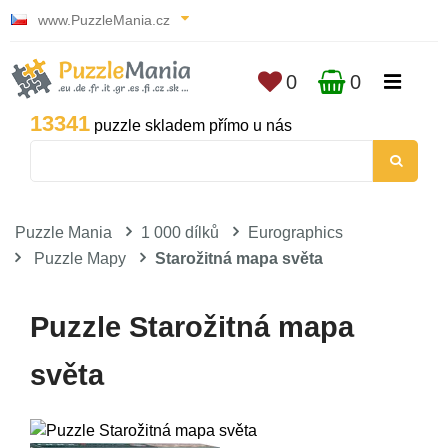
www.PuzzleMania.cz
0
0
13341
puzzle skladem přímo u nás
Puzzle Mania
1 000 dílků
Eurographics
Puzzle Mapy
Starožitná mapa světa
Puzzle Starožitná mapa
světa