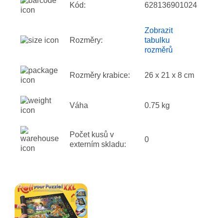
Kód:
628136901024
Zobrazit
Rozměry:
tabulku
rozměrů
Rozměry krabice:
26 x 21 x 8 cm
Váha
0.75 kg
Počet kusů v
0
externím skladu: