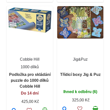
Cobble Hill
Jig&Puz
1000 dílků
Podložka pro skládání
Třídicí boxy Jig & Puz
puzzle do 1000 dílků
Cobble Hill
Ihned k odběru (6)
Do 14 dní
325,00 Kč
425,00 Kč