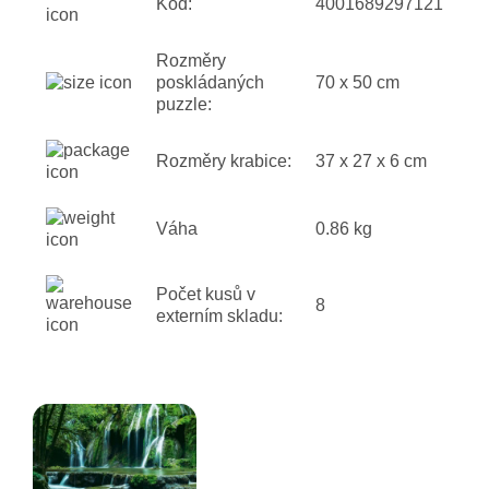
Kód:
4001689297121
Rozměry
poskládaných
70 x 50 cm
puzzle:
Rozměry krabice:
37 x 27 x 6 cm
Váha
0.86 kg
Počet kusů v
8
externím skladu: