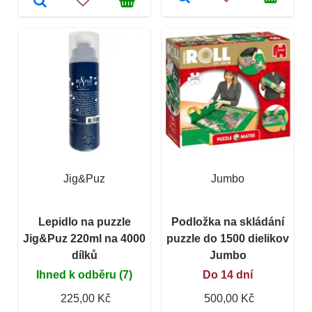
Jig&Puz
Jumbo
Lepidlo na puzzle
Podložka na skládání
Jig&Puz 220ml na 4000
puzzle do 1500 dielikov
dílků
Jumbo
Ihned k odběru (7)
Do 14 dní
225,00 Kč
500,00 Kč