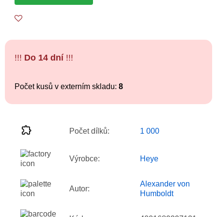
!!!
Do 14 dní
!!!
Počet kusů v externím skladu:
8
Počet dílků:
1 000
Výrobce:
Heye
Alexander von
Autor:
Humboldt