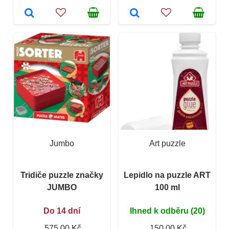
Jumbo
Art puzzle
Tridiče puzzle značky
Lepidlo na puzzle ART
JUMBO
100 ml
Do 14 dní
Ihned k odběru (20)
575,00 Kč
150,00 Kč