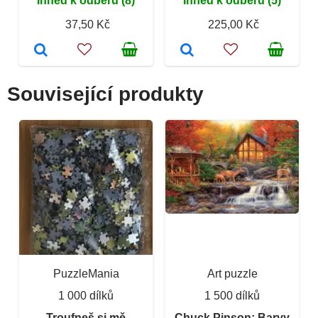
Ihned k odběru (8)
Ihned k odběru (5)
37,50 Kč
225,00 Kč
Související produkty
PuzzleMania
Art puzzle
1 000 dílků
1 500 dílků
Troufneš si mě
Chuck Pinson: Barvy