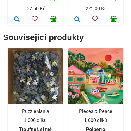
37,50 Kč
225,00 Kč
Související produkty
PuzzleMania
Pieces & Peace
1 000 dílků
1 000 dílků
Troufneš si mě
Polperro