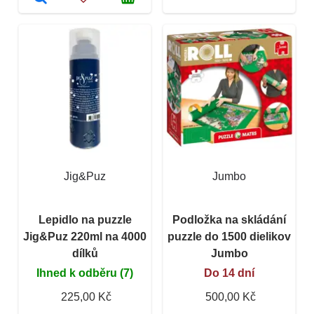
Jig&Puz
Jumbo
Lepidlo na puzzle
Podložka na skládání
Jig&Puz 220ml na 4000
puzzle do 1500 dielikov
dílků
Jumbo
Ihned k odběru (7)
Do 14 dní
225,00 Kč
500,00 Kč