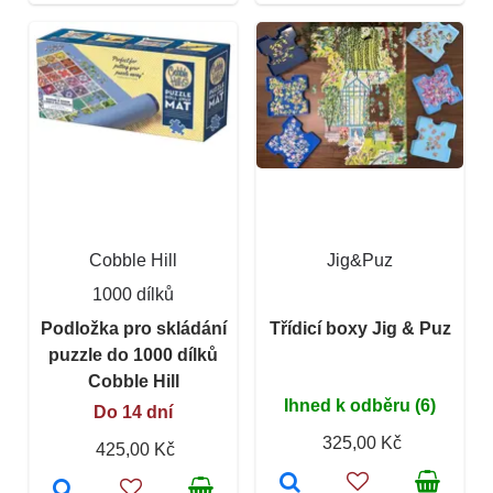
Cobble Hill
Jig&Puz
1000 dílků
Podložka pro skládání
Třídicí boxy Jig & Puz
puzzle do 1000 dílků
Cobble Hill
Ihned k odběru (6)
Do 14 dní
325,00 Kč
425,00 Kč