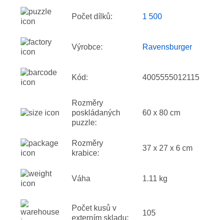
Počet dílků:
1 500
Výrobce:
Ravensburger
Kód:
4005555012115
Rozměry
poskládaných
60 x 80 cm
puzzle:
Rozměry
37 x 27 x 6 cm
krabice:
Váha
1.11 kg
Počet kusů v
105
externím skladu: