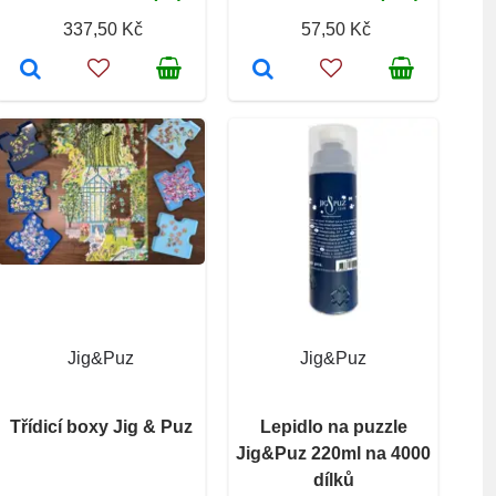
337,50 Kč
57,50 Kč
Jig&Puz
Jig&Puz
Třídicí boxy Jig & Puz
Lepidlo na puzzle
Jig&Puz 220ml na 4000
dílků