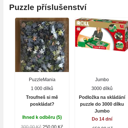
Puzzle příslušenství
PuzzleMania
Jumbo
1 000 dílků
3000 dílků
Troufneš si mě
Podložka na skládání
poskládat?
puzzle do 3000 dílku
Jumbo
Ihned k odběru (5)
Do 14 dní
300,00 Kč
250,00 Kč