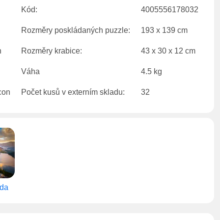
Kód:
4005556178032
Rozměry poskládaných puzzle:
193 x 139 cm
Rozměry krabice:
43 x 30 x 12 cm
Váha
4.5 kg
Počet kusů v externím skladu:
32
ada