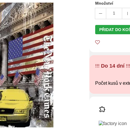
Množství
1
PŘIDAT DO KO
!!!
Do 14 dní
!!
Počet kusů v ext