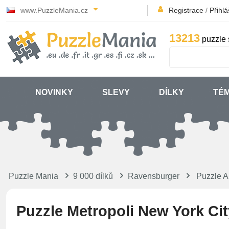
www.PuzzleMania.cz
Registrace
/
Přihlá
13213
puzzle 
NOVINKY
SLEVY
DÍLKY
TÉ
Puzzle Mania
9 000 dílků
Ravensburger
Puzzle A
Puzzle Metropoli New York Cit