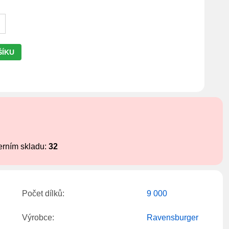
ŠÍKU
!
erním skladu:
32
Počet dílků:
9 000
Výrobce:
Ravensburger