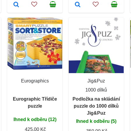
Eurographics
Jig&Puz
1000 dílků
Eurographic Třídiče
Podložka na skládání
puzzle
puzzle do 1000 dílků
Jig&Puz
Ihned k odběru (12)
Ihned k odběru (5)
425,00 Kč