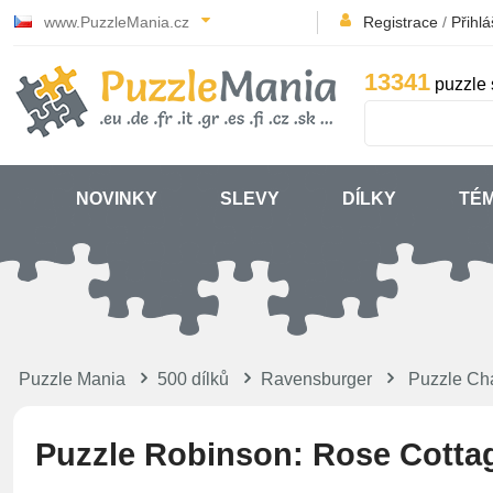
www.PuzzleMania.cz
Registrace
/
Přihlá
13341
puzzle 
NOVINKY
SLEVY
DÍLKY
TÉ
Puzzle Mania
500 dílků
Ravensburger
Puzzle Ch
Puzzle Robinson: Rose Cotta