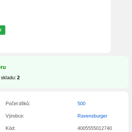
U
ěru
 skladu:
2
Počet dílků:
500
Výrobce:
Ravensburger
Kód:
4005555012740