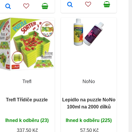
Trefl
NoNo
Trefl Třídiče puzzle
Lepidlo na puzzle NoNo
100ml na 2000 dílků
Ihned k odběru (23)
Ihned k odběru (225)
337,50 Kč
57,50 Kč