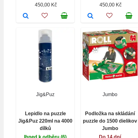
450,00 Kč
450,00 Kč
Jig&Puz
Jumbo
Lepidlo na puzzle
Podložka na skládání
Jig&Puz 220ml na 4000
puzzle do 1500 dielikov
dílků
Jumbo
Ihned k odběru (6)
Do 14 dní