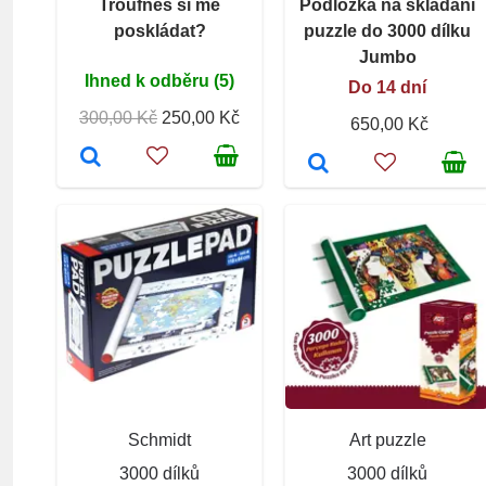
Troufneš si mě
Podložka na skládání
poskládat?
puzzle do 3000 dílku
Jumbo
Ihned k odběru (5)
Do 14 dní
300,00 Kč
250,00 Kč
650,00 Kč
Schmidt
Art puzzle
3000 dílků
3000 dílků