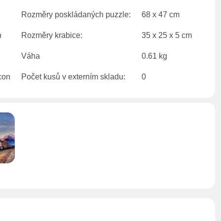
Rozměry poskládaných puzzle:
68 x 47 cm
Rozměry krabice:
35 x 25 x 5 cm
Váha
0.61 kg
Počet kusů v externím skladu:
0