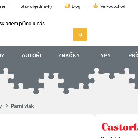
šení
Stav objednávky
Blog
Velkoobchod
skladem přímo u nás
MY
AUTOŘI
ZNAČKY
TYPY
PŘÍ
y
Parní vlak