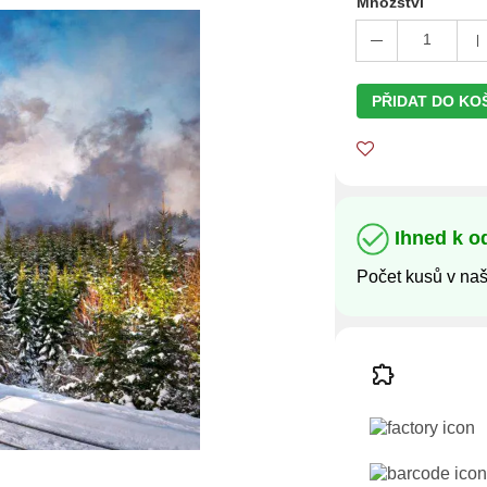
Množství
1
PŘIDAT DO KO
Ihned k o
Počet kusů v na