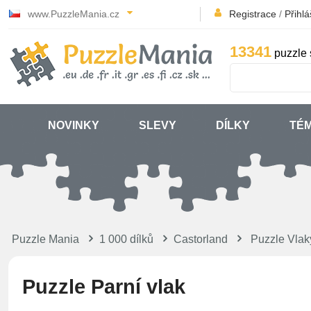
www.PuzzleMania.cz
Registrace
/
Přihlá
13341
puzzle 
NOVINKY
SLEVY
DÍLKY
TÉ
Puzzle Mania
1 000 dílků
Castorland
Puzzle Vlak
Puzzle Parní vlak