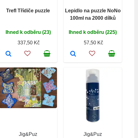
Trefl Třídiče puzzle
Lepidlo na puzzle NoNo
100ml na 2000 dílků
Ihned k odběru (23)
Ihned k odběru (225)
337,50 Kč
57,50 Kč
Jig&Puz
Jig&Puz