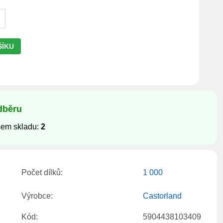
ŠÍKU
dběru
šem skladu:
2
Počet dílků:
1 000
Výrobce:
Castorland
Kód:
5904438103409