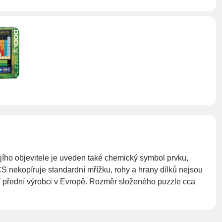
ího objevitele je uveden také chemický symbol prvku,
 nekopíruje standardní mřížku, rohy a hrany dílků nejsou
ají přední výrobci v Evropě. Rozměr složeného puzzle cca