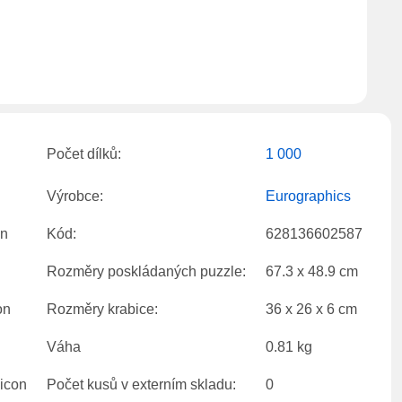
Počet dílků:
1 000
Výrobce:
Eurographics
Kód:
628136602587
Rozměry poskládaných puzzle:
67.3 x 48.9 cm
Rozměry krabice:
36 x 26 x 6 cm
Váha
0.81 kg
Počet kusů v externím skladu:
0