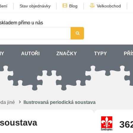
šení
Stav objednávky
Blog
Velkoobchod
skladem přímo u nás
MY
AUTOŘI
ZNAČKY
TYPY
PŘÍ
da jiné
Ilustrovaná periodická soustava
 soustava
36