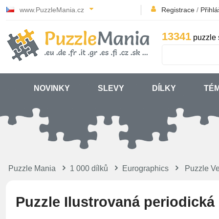
www.PuzzleMania.cz
Registrace
/
Přihlá
13341
puzzle 
NOVINKY
SLEVY
DÍLKY
TÉ
Puzzle Mania
1 000 dílků
Eurographics
Puzzle Ve
Puzzle Ilustrovaná periodická