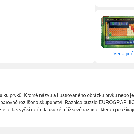
Veda jiné
ulku prvků. Kromě názvu a ilustrovaného obrázku prvku nebo jej
ta a barevně rozlišeno skupenství. Raznice puzzle EUROGRAPHICS
zzle je tak vyšší než u klasické mřížkové raznice, kterou použív