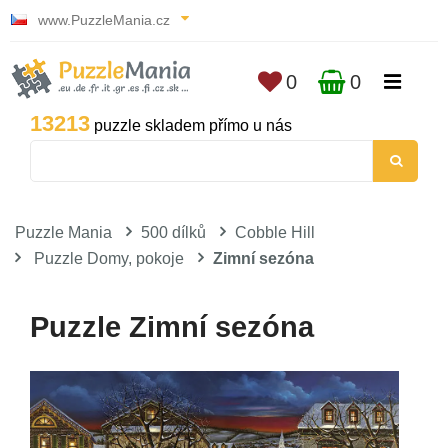
www.PuzzleMania.cz
0
0
13213
puzzle skladem přímo u nás
Puzzle Mania
500 dílků
Cobble Hill
Puzzle Domy, pokoje
Zimní sezóna
Puzzle Zimní sezóna