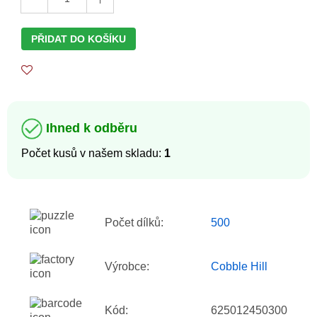
PŘIDAT DO KOŠÍKU
Ihned k odběru
Počet kusů v našem skladu:
1
Počet dílků:
500
Výrobce:
Cobble Hill
Kód:
625012450300