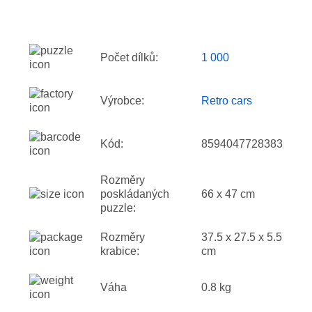
Počet dílků:
1 000
Výrobce:
Retro cars
Kód:
8594047728383
Rozměry
poskládaných
66 x 47 cm
puzzle:
Rozměry
37.5 x 27.5 x 5.5
krabice:
cm
Váha
0.8 kg