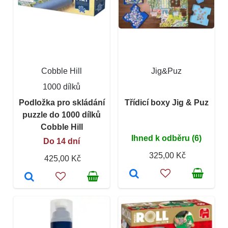
Cobble Hill
Jig&Puz
1000 dílků
Podložka pro skládání
Třídicí boxy Jig & Puz
puzzle do 1000 dílků
Cobble Hill
Ihned k odběru (6)
Do 14 dní
325,00 Kč
425,00 Kč