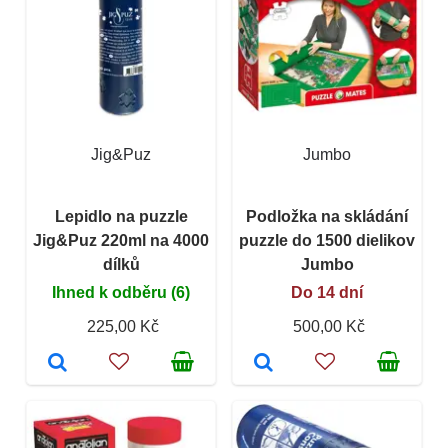
Jig&Puz
Jumbo
Lepidlo na puzzle
Podložka na skládání
Jig&Puz 220ml na 4000
puzzle do 1500 dielikov
dílků
Jumbo
Ihned k odběru (6)
Do 14 dní
225,00 Kč
500,00 Kč