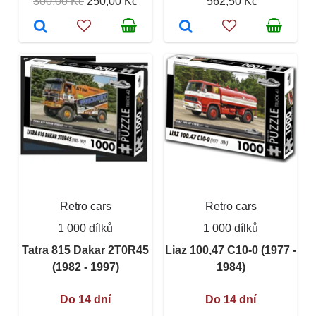
300,00 Kč
250,00 Kč
562,50 Kč
Retro cars
Retro cars
1 000 dílků
1 000 dílků
Tatra 815 Dakar 2T0R45
Liaz 100,47 C10-0 (1977 -
(1982 - 1997)
1984)
Do 14 dní
Do 14 dní