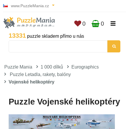
www.PuzzleMania.cz
0
0
13331
puzzle skladem přímo u nás
Puzzle Mania
1 000 dílků
Eurographics
Puzzle Letadla, rakety, balóny
Vojenské helikoptéry
Puzzle Vojenské helikoptéry