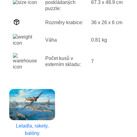
poskládaných
67.3 x 48.9 cm
puzzle:
Rozměry krabice:
36 x 26 x 6 cm
Váha
0.81 kg
Počet kusů v
7
externím skladu:
Letadla, rakety,
balóny