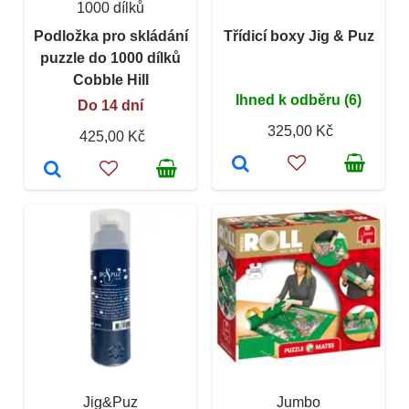
1000 dílků
Podložka pro skládání
Třídicí boxy Jig & Puz
puzzle do 1000 dílků
Cobble Hill
Ihned k odběru (6)
Do 14 dní
325,00 Kč
425,00 Kč
Jig&Puz
Jumbo